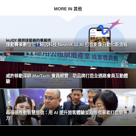
MORE IN 其他
運動賽事數位化！紐因科技 NeuinX 以 AI 打造影像自動化新流程
威許移動深耕 MarTech 會員經營 助品牌打造全通路會員互動體
驗
森福德推動智慧旅宿：用 AI 提升旅客體驗並為旅宿業者打造競爭
力