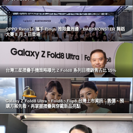
OPPO Reno16 攜手 Pingu 推限量周邊，BABYMONSTER 舞蹈
大賽 8 月 1 日登場
台灣三星摺疊手機策略曝光 Z Fold8 系列目標銷售占比 15%
Galaxy Z Fold8 Ultra、Fold8、Flip8 台灣上市資訊：售價、預
購方案先看，再掌握摺疊與穿戴新品亮點