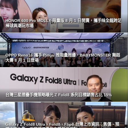
HONOR 600 Pro MOLLY 限量版 8 月 1 日開賣，攜手味全龍跨足
棒球與潮玩市場
OPPO Reno16 攜手 Pingu 推限量周邊，BABYMONSTER 舞蹈
大賽 8 月 1 日登場
台灣三星摺疊手機策略曝光 Z Fold8 系列目標銷售占比 15%
Galaxy Z Fold8 Ultra、Fold8、Flip8 台灣上市資訊：售價、預