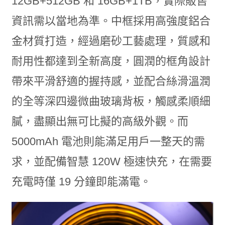
12GB+512GB 和 16GB+1TB，實際販售
資訊需以當地為準。中框採用高強度鋁合
金材質打造，經過磨砂工藝處理，質感和
耐用性都達到全新高度，圓潤的框角設計
帶來平滑舒適的握持感，並配合絲滑溫潤
的全等深四邊微曲玻璃背板，觸感柔順細
膩，盡顯出無可比擬的高級外觀。而
5000mAh 電池則能滿足用戶一整天的需
求，並配備智慧 120W 極速快充，在需要
充電時僅 19 分鐘即能滿電。