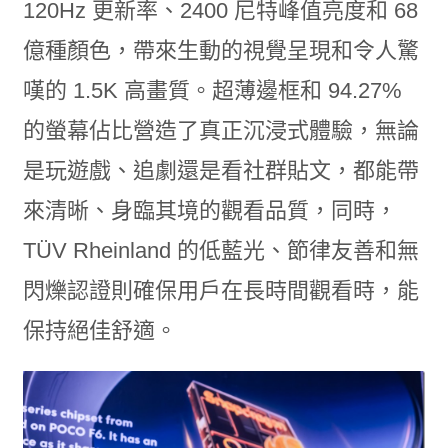
120Hz 更新率、2400 尼特峰值亮度和 68
億種顏色，帶來生動的視覺呈現和令人驚
嘆的 1.5K 高畫質。超薄邊框和 94.27%
的螢幕佔比營造了真正沉浸式體驗，無論
是玩遊戲、追劇還是看社群貼文，都能帶
來清晰、身臨其境的觀看品質，同時，
TÜV Rheinland 的低藍光、節律友善和無
閃爍認證則確保用戶在長時間觀看時，能
保持絕佳舒適。