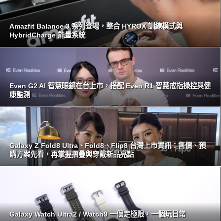
Amazfit Balance 3 系列登場，整合 HYROX 訓練模式與
HybridCharge 能量系統
Even G2 AI 智慧眼鏡在台上市，搭配 Even R1 智慧戒指操控與健
康監測
Galaxy Z Fold8 Ultra、Fold8、Flip8 台灣上市資訊：售價、預
購方案先看，再掌握摺疊與穿戴新品亮點
Galaxy Watch Ultra2 / Watch9 一個走極限，一個玩日常