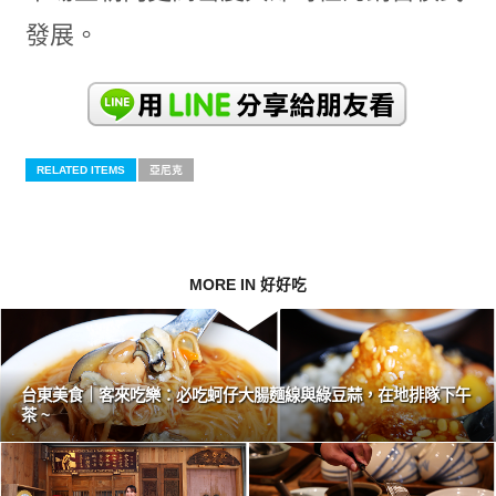
發展。
RELATED ITEMS
亞尼克
MORE IN 好好吃
台東美食｜客來吃樂：必吃蚵仔大腸麵線與綠豆蒜，在地排隊下午
茶 ~