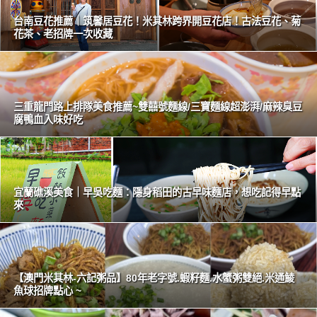
台南豆花推薦｜筑馨居豆花！米其林跨界開豆花店！古法豆花、菊
花茶、老招牌一次收藏
三重龍門路上排隊美食推薦~雙囍號麵線/三寶麵線超澎湃/麻辣臭豆
腐鴨血入味好吃
宜蘭礁溪美食｜早吳吃麵：隱身稻田的古早味麵店，想吃記得早點
來
【澳門米其林-六記粥品】80年老字號.蝦籽麵.水蟹粥雙絕.米通鯪
魚球招牌點心 ~