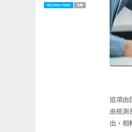
RELATED ITEMS
安麗
這項由
由檢測
出，相