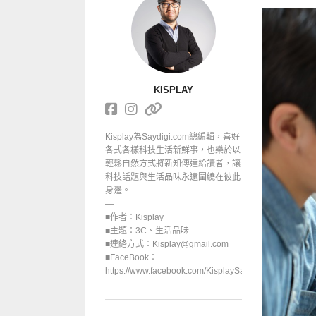
KISPLAY
Kisplay為Saydigi.com總編輯，喜好
各式各樣科技生活新鮮事，也樂於以
輕鬆自然方式將新知傳達給讀者，讓
科技話題與生活品味永遠圍繞在彼此
身邊。
—
■作者：Kisplay
■主題：3C、生活品味
■連絡方式：Kisplay@gmail.com
■FaceBook：
https://www.facebook.com/KisplaySayGoodbuy/