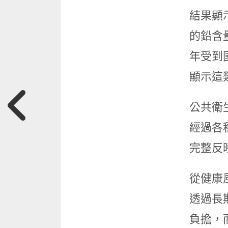
結果顯
的鉛含
年受到
顯示這
公共衛
經過各
完整反
從健康
透過長
負擔，