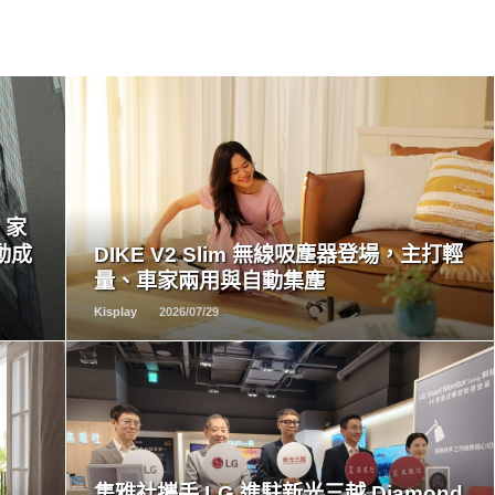
READ
MORE
，家
動成
DIKE V2 Slim 無線吸塵器登場，主打輕
量、車家兩用與自動集塵
Kisplay
2026/07/29
READ
MORE
集雅社攜手 LG 進駐新光三越 Diamond