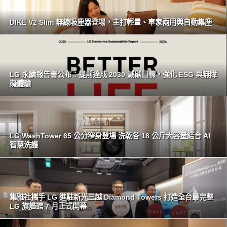
DIKE V2 Slim 無線吸塵器登場，主打輕量、車家兩用與自動集塵
LG 永續報告書公布：提前達成 2030 減碳目標，強化 ESG 與無障
礙體驗
LG WashTower 65 公分窄身登場 洗乾各 18 公斤大容量結合 AI
智慧洗護
集雅社攜手 LG 進駐新光三越 Diamond Towers 打造全台最完整
LG 旗艦館 7 月正式開幕