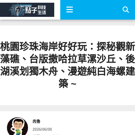
桃園珍珠海岸好好玩：探秘觀新
藻礁、台版撒哈拉草漯沙丘、後
湖溪划獨木舟、漫遊純白海螺建
築 ~
肉魯
2026/06/08