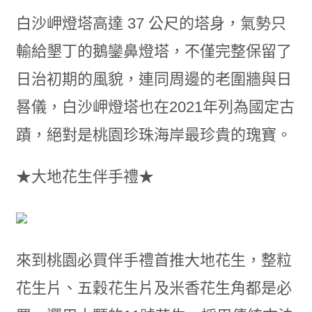
白沙岬燈塔高達 37 公尺的塔身，氣勢只
輸給墾丁的鵝鑾鼻燈塔，不僅完整保留了
日治初期的風貌，連同周邊的老圍牆與日
晷儀，白沙岬燈塔也在2021年列為國定古
蹟，絕對是桃園珍珠海岸最珍貴的瑰寶。
★大地花生伴手禮★
來到桃園必買伴手禮首推大地花生，整粒
花生片、五穀花生片及米香花生角都是必