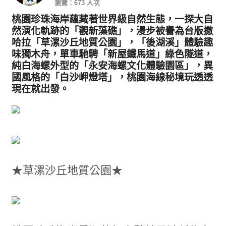
瀏覽：673 人次
桃園珍珠海岸蘊藏著世界級自然生態，一探大自
然演化軌跡的「觀新藻礁」，漫步被譽為台版撒
哈拉「草漯沙丘地質公園」，「後湖溪」體驗趣
味獨木舟，單車馳騁「新屋鐵馬道」綠色隧道，
純白海螺外型的「永安海螺文化體驗園區」，異
國風格的「白沙岬燈塔」，桃園海線秘境玩透透
現在就出發。
★草漯沙丘地質公園★