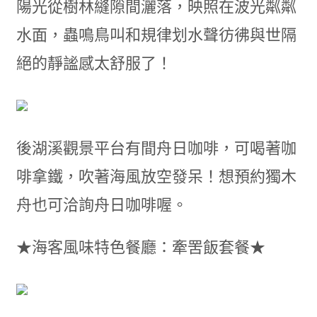
陽光從樹林縫隙間灑落，映照在波光粼粼
水面，蟲鳴鳥叫和規律划水聲彷彿與世隔
絕的靜謐感太舒服了！
後湖溪觀景平台有間舟日咖啡，可喝著咖
啡拿鐵，吹著海風放空發呆！想預約獨木
舟也可洽詢舟日咖啡喔。
★海客風味特色餐廳：牽罟飯套餐★