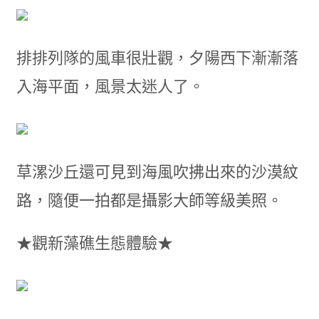
排排列隊的風車很壯觀，夕陽西下漸漸落
入海平面，風景太迷人了。
草漯沙丘還可見到海風吹拂出來的沙漠紋
路，隨便一拍都是攝影大師等級美照。
★觀新藻礁生態體驗★