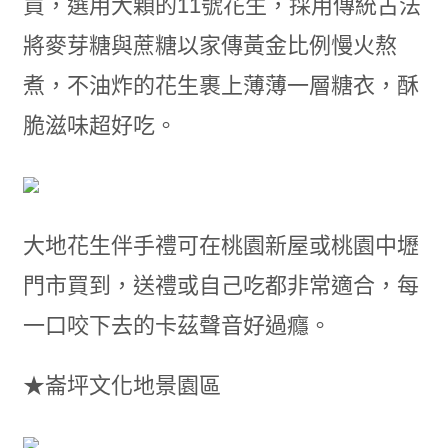
買，選用大顆的11號花生，採用傳統古法
將麥芽糖與蔗糖以家傳黃金比例慢火熬
煮，不油炸的花生裹上薄薄一層糖衣，酥
脆滋味超好吃。
大地花生伴手禮可在桃園新屋或桃園中壢
門市買到，送禮或自己吃都非常適合，每
一口咬下去的卡茲聲音好過癮。
★崙坪文化地景園區