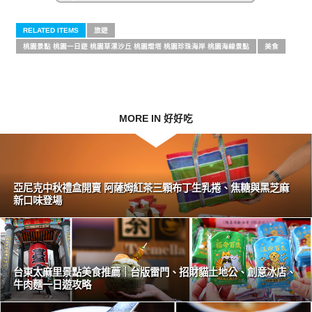
RELATED ITEMS
旅遊
桃園景點 桃園一日遊 桃園草漯沙丘 桃園燈塔 桃園珍珠海岸 桃園海線景點
美食
MORE IN 好好吃
亞尼克中秋禮盒開賣 阿薩姆紅茶三顆布丁生乳捲、焦糖與黑芝麻
新口味登場
台東太麻里景點美食推薦｜台版雷門、招財貓土地公、創意冰店、
牛肉麵一日遊攻略