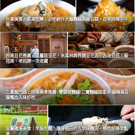
台東美食｜客來吃樂：必吃蚵仔大腸麵線與綠豆蒜，在地排隊下午
茶 ~
台南豆花推薦｜筑馨居豆花！米其林跨界開豆花店！古法豆花、菊
花茶、老招牌一次收藏
三重龍門路上排隊美食推薦~雙囍號麵線/三寶麵線超澎湃/麻辣臭豆
腐鴨血入味好吃
宜蘭礁溪美食｜早吳吃麵：隱身稻田的古早味麵店，想吃記得早點
來