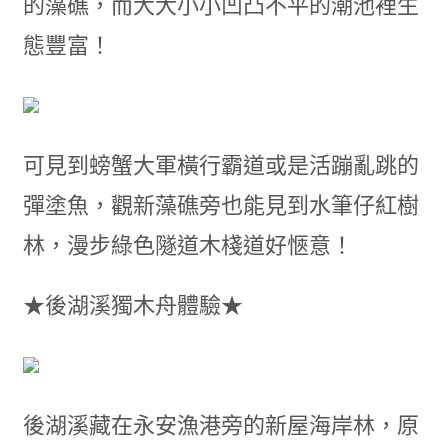
的藻礁，而大大小小凹凸不平的潮池裡生
態豐富！
可見到螃蟹大軍橫行霸道或是活蹦亂跳的
彈塗魚，觀新藻礁旁也能見到水筆仔紅樹
林，漫步綠色隧道木棧道好愜意！
★後湖溪獨木舟體驗★
後湖溪藏在永安漁港旁的新屋海岸林，原