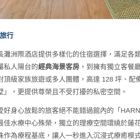
的旅行
長灘洲際酒店提供多樣化的住宿選擇，滿足各
屬私人陽台的
經典海景客房
，到擁有獨立客餐
對頂級家族旅遊或多人團體，高達 128 坪、
墅」，更提供尊榮且不受打擾的私密空間。
好身心放鬆的旅客絕不能錯過館內的「HARNN Her
最佳水療中心殊榮，獨立的理療空間環繞於蓮
珠作為療程基底，讓人一秒進入沉浸式療癒模