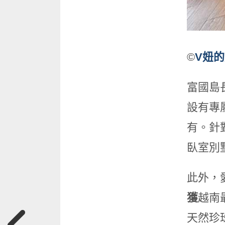
©
V妞
富國島
設有專
有。針
臥室別
此外，愛
獲
越南
天然珍