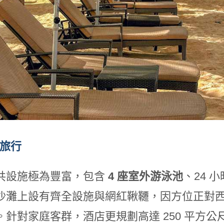
的旅行
共設施極為豐富，包含
4
座室外游泳池
、24 
沙灘上設有齊全設施與網紅鞦韆，因方位正對
。針對家庭客群，酒店更規劃高達 250 平方