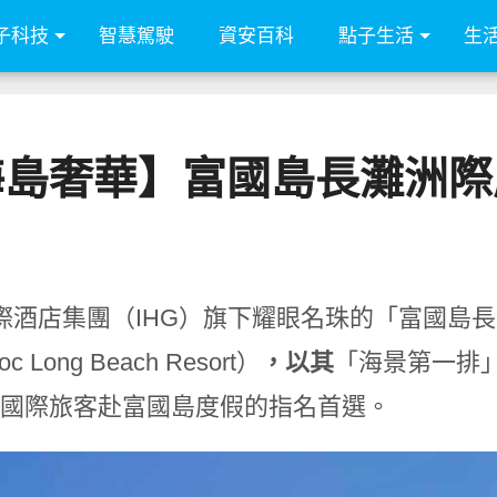
子科技
智慧駕駛
資安百科
點子生活
生
海島奢華】富國島長灘洲際
酒店集團（IHG）旗下耀眼名珠的「富國島長灘洲際度
oc Long Beach Resort）
，以其
「海景第一排
6 年國際旅客赴富國島度假的指名首選。