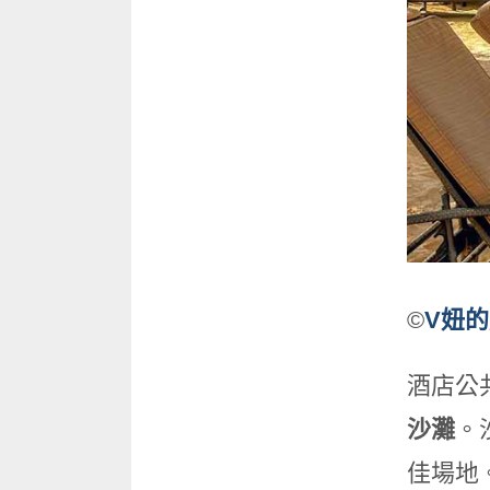
©
V妞
酒店公
沙灘
。
佳場地