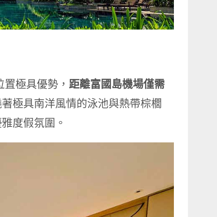
理位置極具優勢，
距離富國島機場僅需
環繞著極具南洋風情的泳池與熱帶棕櫚
優雅度假氛圍。