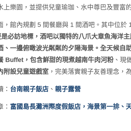
水上樂園，並提供兒童瑜珈、水中尊巴及豐富
，館內規劃 5 間餐廳與 1 間酒吧。其中位於 
更是必訪地標，酒吧以獨特的八爪大章魚海洋主
酒、一邊俯瞰波光粼粼的夕陽海景。全天候自助餐廳「
Buffet
，包含鮮甜的現煮越南牛肉河粉
、現
內附設兒童遊戲室
，完美落實親子友善理念，
讀：
台南親子飯店
、
親子露營
章：
富國島長灘洲際度假飯店，海景第一排、