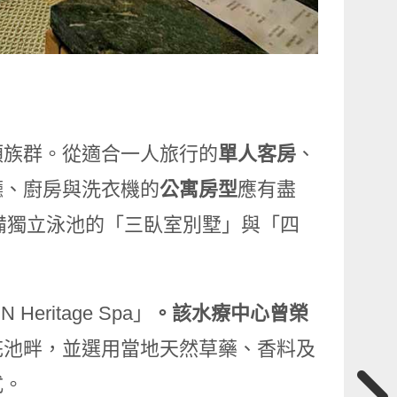
類族群。從適合一人旅行的
單人客房
、
廳、廚房與洗衣機的
公寓房型
應有盡
配備獨立泳池的「三臥室別墅」與「四
itage Spa」
。該水療中心曾榮
花池畔，並選用當地天然草藥、香料及
式。