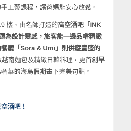
的手工藝課程，讓爸媽能安心放鬆。
19 樓、由名師打造的
高空酒吧「
INK
題為設計靈感，旅客能一邊品嚐精緻
Sora & Umi
」則供應豐盛的
做越南麵包及精緻日韓料理，更首創
早
為奢華的海島假期畫下完美句點。
天空酒吧！