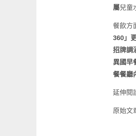
屬
兒童
餐飲方面
360
」
招牌調
異國早餐 
餐餐廳
延伸閱
原始文