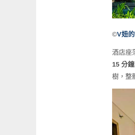
©
V妞
酒店座落
15
分鐘
樹，整