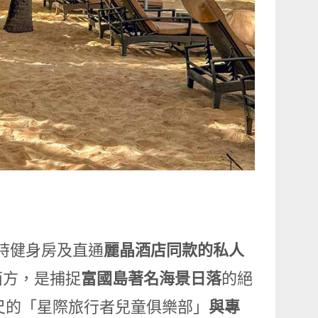
小時健身房及直通
麗晶酒店同款的私人
西方，是捕捉
富國島著名海景日落
的絕
公尺的「星際旅行者兒童俱樂部」
與專