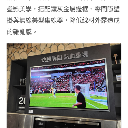
疊影美學，搭配鐵灰金屬邊框、零間隙壁
掛與無線美型集線器，降低線材外露造成
的雜亂感。