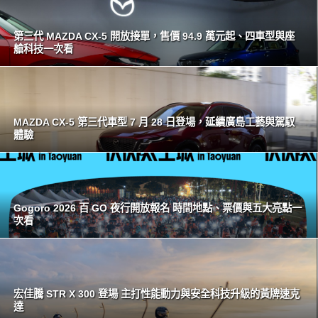
第三代 MAZDA CX-5 開放接單，售價 94.9 萬元起、四車型與座
艙科技一次看
MAZDA CX-5 第三代車型 7 月 28 日登場，延續廣島工藝與駕馭
體驗
Gogoro 2026 百 GO 夜行開放報名 時間地點、票價與五大亮點一
次看
宏佳騰 STR X 300 登場 主打性能動力與安全科技升級的黃牌速克
達