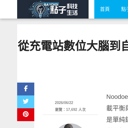
首頁
點
從充電站數位大腦到自駕
智慧駕駛
Nood
2026/06/22
載平衡
瀏覽：17,692 人次
是單純