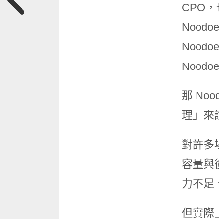
CPO
Nood
Noo
Nood
那 No
理」來
對許多
容量與
力不足
但實際