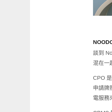
NOO
談到 
混在一
CPO 
申請牌
電服務