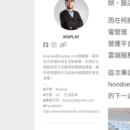
辦、飯
而在柯
電管理
KISPLAY
營運平
雲端服
Kisplay為Saydigi.com總編輯，喜好
各式各樣科技生活新鮮事，也樂於以
輕鬆自然方式將新知傳達給讀者，讓
這次專
科技話題與生活品味永遠圍繞在彼此
身邊。
Noo
—
■作者：Kisplay
的下一
■主題：3C、生活品味
■連絡方式：Kisplay@gmail.com
■FaceBook：
https://www.facebook.com/KisplaySayGoodbuy/