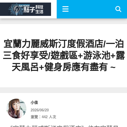
宜蘭力麗威斯汀度假酒店/一泊
三食好享受/遊戲區+游泳池+露
天風呂+健身房應有盡有 ~
小佳
2026/06/20
瀏覽：442 人次