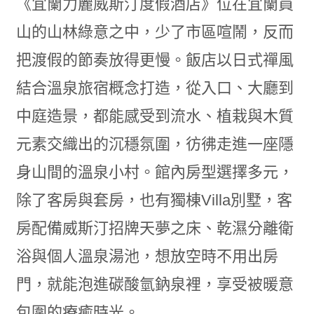
《宜蘭力麗威斯汀度假酒店》位在宜蘭員
山的山林綠意之中，少了市區喧鬧，反而
把渡假的節奏放得更慢。飯店以日式禪風
結合溫泉旅宿概念打造，從入口、大廳到
中庭造景，都能感受到流水、植栽與木質
元素交織出的沉穩氛圍，彷彿走進一座隱
身山間的溫泉小村。館內房型選擇多元，
除了客房與套房，也有獨棟Villa別墅，客
房配備威斯汀招牌天夢之床、乾濕分離衛
浴與個人溫泉湯池，想放空時不用出房
門，就能泡進碳酸氫鈉泉裡，享受被暖意
包圍的療癒時光。