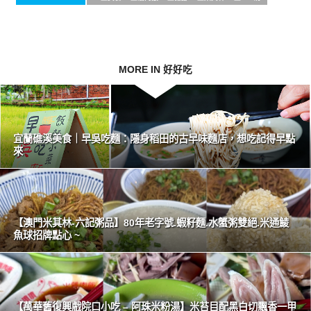
MORE IN 好好吃
宜蘭礁溪美食｜早吳吃麵：隱身稻田的古早味麵店，想吃記得早點
來
【澳門米其林-六記粥品】80年老字號.蝦籽麵.水蟹粥雙絕.米通鯪
魚球招牌點心 ~
【萬華舊復興戲院口小吃 – 阿珠米粉湯】米苔目配黑白切飄香一甲