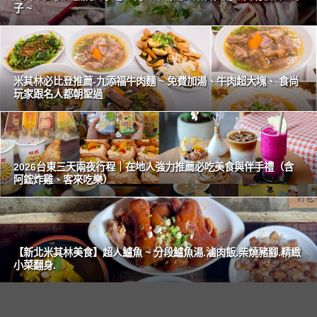
子 ~
米其林必比登推薦-九添福牛肉麵 ~ 免費加湯、牛肉超大塊、 食尚
玩家跟名人都朝聖過
2026台東三天兩夜行程｜在地人強力推薦必吃美食與伴手禮（含
阿鋐炸雞、客來吃樂）
【新北米其林美食】超人鱸魚 ~ 分段鱸魚湯.滷肉飯.柴燒豬腳.精緻
小菜翻身.