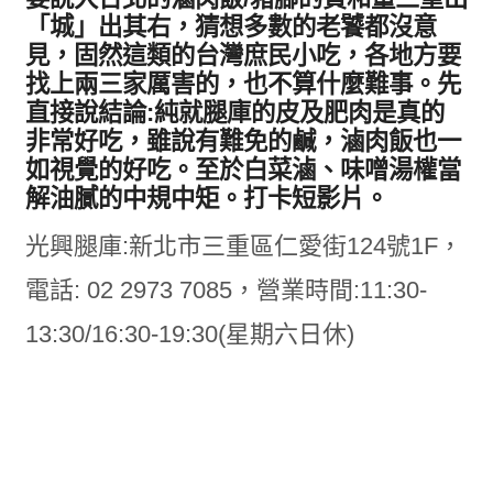
「城」出其右，猜想多數的老饕都沒意
見，固然這類的台灣庶民小吃，各地方要
找上兩三家厲害的，也不算什麼難事。先
直接說結論:純就腿庫的皮及肥肉是真的
非常好吃，雖說有難免的鹹，滷肉飯也一
如視覺的好吃。至於白菜滷、味噌湯權當
解油膩的中規中矩。
打卡短影片
。
光興腿庫:新北市三重區仁愛街124號1F，
電話: 02 2973 7085，營業時間:11:30-
13:30/16:30-19:30(星期六日休)