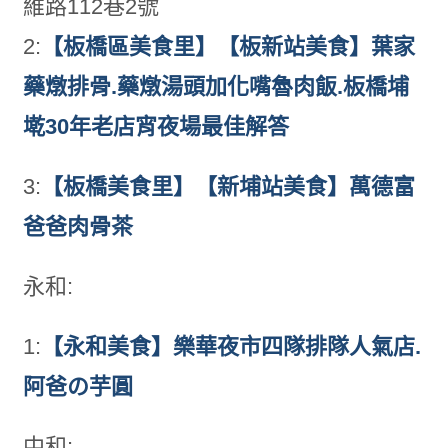
維路112巷2號
2:
【板橋區美食里】【板新站美食】葉家
藥燉排骨.藥燉湯頭加化嘴魯肉飯.板橋埔
墘30年老店宵夜場最佳解答
3:
【板橋美食里】【新埔站美食】萬德富
爸爸肉骨茶
永和:
1:
【永和美食】樂華夜市四隊排隊人氣店.
阿爸の芋圓
中和: