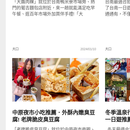
「大醬肉粿」就位於台南鴨米寮市場旁、熱
台南最適合
門的葡吉麵包店附近，來一趟就能滿足吃早
了台南一日
午餐、逛百年市場外加買伴手禮!「大
通通有，不
大口
2024/01/10
大口
READ
MORE
好好吃
好好吃
中原夜市小吃推薦．外酥內嫩臭豆
冬季溫泉
腐! 老牌脆皮臭豆腐
一日遊推薦
「老牌脆皮臭豆腐」就位於中原夜市商圈、
冬天最適合