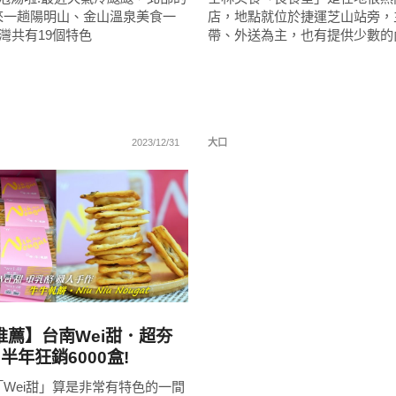
來一趟陽明山、金山溫泉美食一
店，地點就位於捷運芝山站旁，
灣共有19個特色
帶、外送為主，也有提供少數的
2023/12/31
大口
READ
MORE
推薦】台南Wei甜．超夯
 半年狂銷6000盒!
Wei甜」算是非常有特色的一間