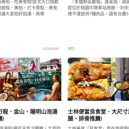
拍美照、吃美食啦!這次大口規劃
「本燔野菜農場」壽喜燒、涮
遊遊程，美拍、打卡景點、美食
就位於桃園中壢車站商圈、中央
僅讓大家拍好拍滿，再帶
裡不僅提供7種肉品，還有台農5
2024/01/09
大口
READ
READ
MORE
MORE
好好吃
行程．金山、陽明山泡湯
士林便當良食堂．大尺寸
!
腿、排骨推薦!
泡湯啦!最近天氣冷颼颼，北部的
士林美食「良食堂」是在地很熱