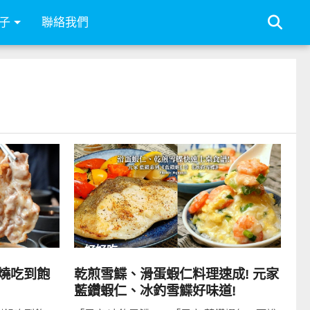
子
聯絡我們
READ
MORE
好好吃
燒吃到飽
乾煎雪鰈、滑蛋蝦仁料理速成! 元家
藍鑽蝦仁、冰釣雪鰈好味道!