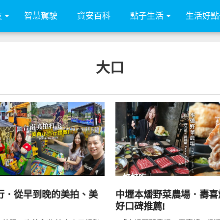
技
智慧駕駛
資安百科
點子生活
生活好點
大口
READ
READ
MORE
MORE
好好吃
行．從早到晚的美拍、美
中壢本燔野菜農場．壽喜
好口碑推薦!