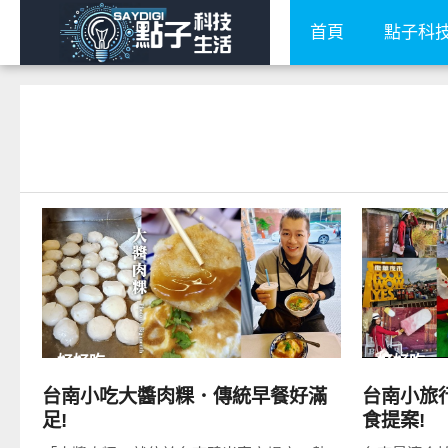
首頁
點子科
READ
MORE
好好吃
好好吃
台南小吃大醬肉粿．傳統早餐好滿
台南小旅
足!
食提案!