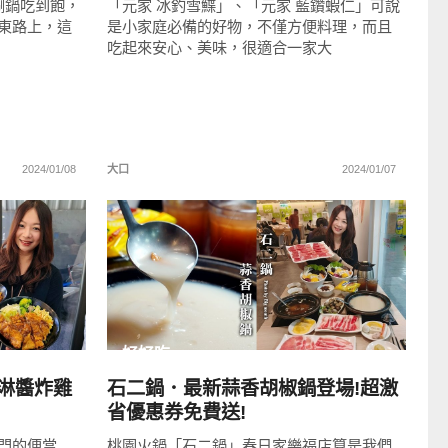
涮鍋吃到飽，
「元家 冰釣雪鰈」、「元家 藍鑽蝦仁」可說
東路上，這
是小家庭必備的好物，不僅方便料理，而且
吃起來安心、美味，很適合一家大
2024/01/08
大口
2024/01/07
READ
MORE
好好吃
淋醬炸雞
石二鍋．最新蒜香胡椒鍋登場!超激
省優惠券免費送!
門的便當
桃園火鍋「石二鍋」春日家樂福店算是我們