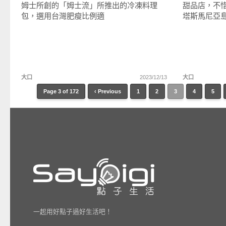
姆士所創的「姆士流」所推出的冷凍料理
甜品店，不
包，選用台灣肥瘦比例適
塔斯馬尼亞
大口
2023/12/13
大口
Page 3 of 172
‹ Previous
1
2
3
4
5
一起用好點子過好生活吧！