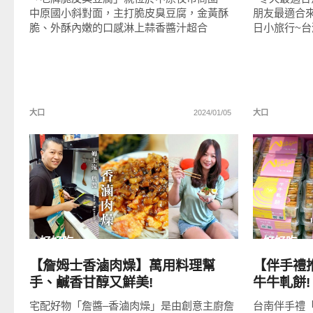
中原國小斜對面，主打脆皮臭豆腐，金黃酥
朋友最適合
脆、外酥內嫩的口感淋上蒜香醬汁超合
日小旅行~台
大口
2024/01/05
大口
READ
MORE
好好吃
好好吃
【詹姆士香滷肉燥】萬用料理幫
【伴手禮
手、鹹香甘醇又鮮美!
牛牛軋餅!
宅配好物「詹醬–香滷肉燥」是由創意主廚詹
台南伴手禮「