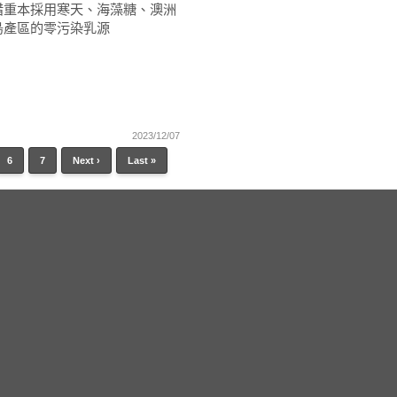
惜重本採用寒天、海藻糖、澳洲
島產區的零污染乳源
2023/12/07
6
7
Next ›
Last »