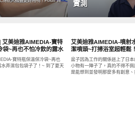
統大摺疊更好用嗎？Fold8 與
實測
新奇產品
 艾美迪雅AIMEDIA-寶特
艾美迪雅AIMEDIA-噴
冷袋~再也不怕冷飲的露水
潔噴頭~打掃浴室超輕鬆
袋子了！~
MEDIA-寶特瓶保溫保冷袋~再也
盆子因為工作的關係迷上了日本
水弄濕包包袋子了！~ 到了夏天
小物有一陣子了，真的不得不佩
是能想到並發明那麼多有創意、