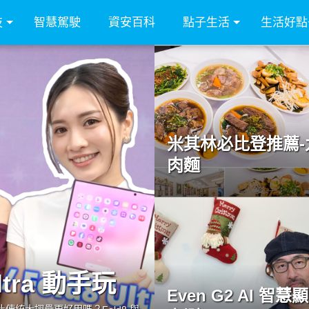
技
智慧駕駛
資安百科
點子生活
生活好點
米其林必比登推薦-
肉麵
Ultra 動手玩
Even G2 AI 智