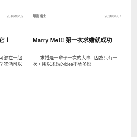
2016/06/02
爆肝護士
2016/04/07
生活點子
它！
Marry Me!!! 第一次求婚就成功
可混在一起
求婚是一輩子一次的大事 因為只有一
？啤酒可以
次，所以求婚的idea不論多麼