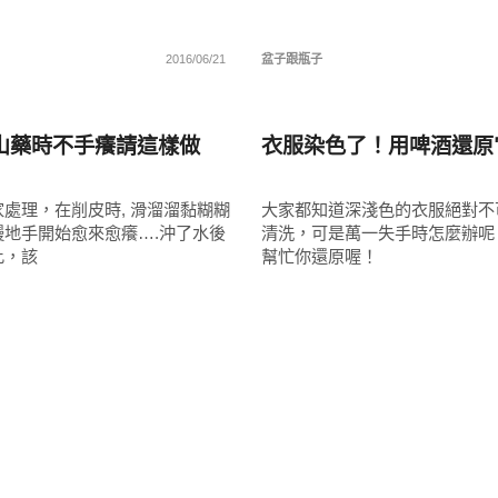
2016/06/21
盆子跟瓶子
子
生活好點子
山藥時不手癢請這樣做
衣服染色了！用啤酒還原
處理，在削皮時, 滑溜溜黏糊糊
大家都知道深淺色的衣服絕對不
慢地手開始愈來愈癢….沖了水後
清洗，可是萬一失手時怎麼辦呢
比，該
幫忙你還原喔！