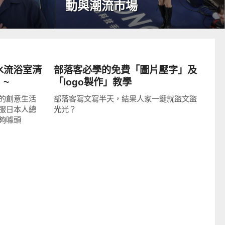
動與潮流市場
生活點子
射水流浴室清
部落客必學的免費「圖片壓字」及
！~
「logo製作」教學
的創意生活
部落客寫文寫半天，結果人家一鍵就盜文盜
服日本人總
光光？
夠噱頭