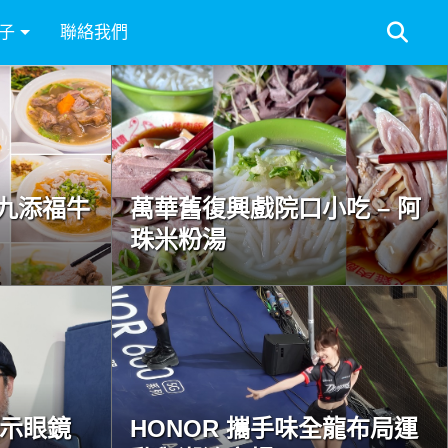
子
聯絡我們
九添福牛
萬華舊復興戲院口小吃 – 阿
珠米粉湯
慧顯示眼鏡
HONOR 攜手味全龍布局運