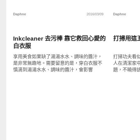
Daphne
2016/03/09
Daphne
生活好點子
生活好點
Inkcleaner 去污棒 靠它救回心愛的
打掃用這
白衣服
享用美食如果缺了湯湯水水、調味的醬汁，
打掃功夫看
是非常無趣地。需要留意的是，穿白衣服不
人在清潔家
慎滴到湯湯水水、調味的醬汁，會影響
題，不曉得