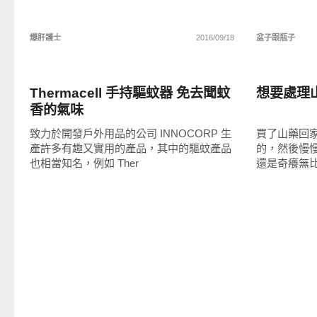
爆肝護士
2016/09/18
盆子跟瓶子
生活好點子
生活好點
Thermacell 手持驅蚊器 免去聞蚊
想要處理
香的氣味
致力於開發戶外用品的公司 INNOCORP 生
買了山藥回家
產許多有趣又實用的產品，其中的驅蚊產品
的，然後慢
也相當知名，例如 Ther
還是奇癢無