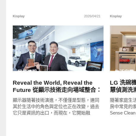
Kisplay
2026/04/21
Kisplay
READ
MORE
展場速報
生活家電
Reveal the World, Reveal the
LG 洗碗機主
Future 從顯示技術走向場域整合：
慧偵測洗
Touch Taiwan 2026 友達展區直擊
現
顯示器隨著技術演進，不僅僅是型態，連同
隨著家庭生
其於生活中的角色與定位也正在改變，過去
房中常見的家
它只是資訊的出口，而現在，它開始融
Sense Clea