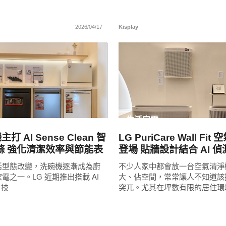
2026/04/17
Kisplay
READ
READ
MORE
MORE
生活家電
打 AI Sense Clean 智
LG PuriCare Wall Fi
滌 強化清潔效率與節能表
登場 貼牆設計結合 AI 
空間與空氣品質
活型態改變，洗碗機逐漸成為廚
不少人家中都會放一台空氣清淨
電之一。LG 近期推出搭載 AI
大、佔空間，常常讓人不知道該
n 技
突兀。尤其在坪數有限的居住環