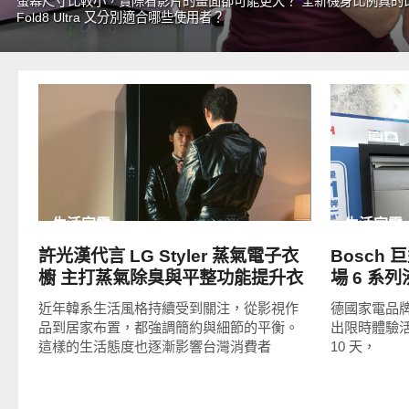
螢幕尺寸比較小，實際看影片的畫面卻可能更大？ 全新機身比例真的比傳
Fold8 Ultra 又分別適合哪些使用者？
READ
MORE
生活家電
生活家電
許光漢代言 LG Styler 蒸氣電子衣
Bosch
櫥 主打蒸氣除臭與平整功能提升衣
場 6 系
物管理體驗
打造三重
近年韓系生活風格持續受到關注，從影視作
德國家電品牌
品到居家布置，都強調簡約與細節的平衡。
出限時體驗活動
這樣的生活態度也逐漸影響台灣消費者
10 天，