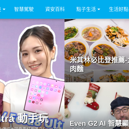
技
智慧駕駛
資安百科
點子生活
生活好點
米其林必比登推薦-
肉麵
Ultra 動手玩
Even G2 AI 智