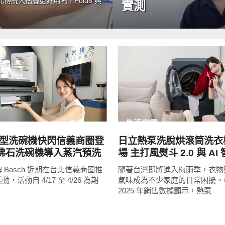
統大摺疊更好用嗎？Fold8 與
實測
READ
READ
MORE
MORE
生活家電
 巨型洗碗機快閃信義商圈登
日立熱泵洗脫烘滾筒洗衣
列沸石洗碗機導入蒸汽預洗
場 主打風熨斗 2.0 與 A
潔淨新標準
迎戰梅雨季
 Bosch 近期在台北信義商圈推
隨著台灣即將進入梅雨季，衣物
，活動自 4/17 至 4/26 為期
氣味成為不少家庭的日常困擾。根
2025 年銷售數據顯示，熱泵