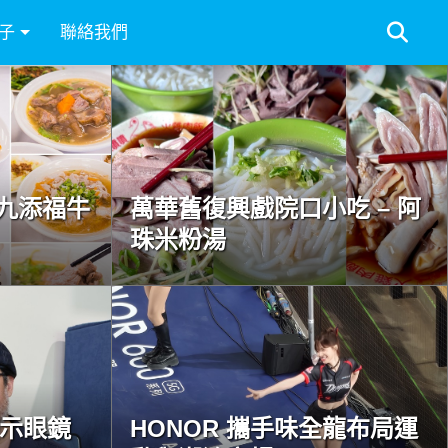
子
聯絡我們
九添福牛
萬華舊復興戲院口小吃 – 阿
珠米粉湯
慧顯示眼鏡
HONOR 攜手味全龍布局運