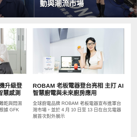
動與潮流市場
READ
MORE
生活家電
機升級登
ROBAM 老板電器登台亮相 主打 AI
I 智慧感測
智慧廚電與未來廚房應用
難乾與悶濕
全球廚電品牌 ROBAM 老板電器宣布進軍台
據 GFK
灣市場，並於 4 月 10 日至 13 日在台北電器
展首次對外展示