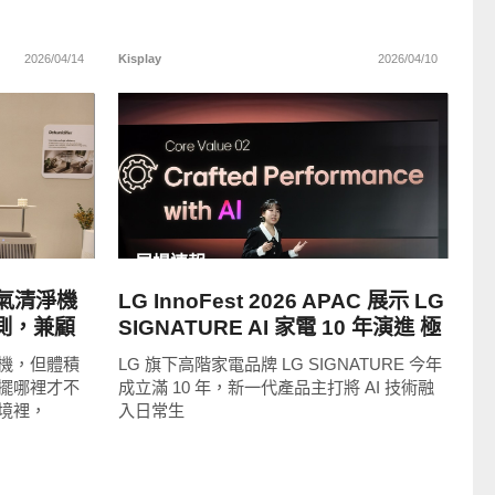
2026/04/14
Kisplay
2026/04/10
READ
MORE
展場速報
t 空氣清淨機
LG InnoFest 2026 APAC 展示 LG
偵測，兼顧
SIGNATURE AI 家電 10 年演進 極
簡設計走向理解生活
機，但體積
LG 旗下高階家電品牌 LG SIGNATURE 今年
擺哪裡才不
成立滿 10 年，新一代產品主打將 AI 技術融
境裡，
入日常生