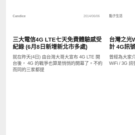
Candice
2014/06/06
點子生活
智慧手機
周邊配件
三大電信4G LTE七天免費體驗感受
台灣之光W
紀錄 (6月8日新增新北市多處)
計 4G訊
就在昨天(4日) 由台灣大哥大宣布 4G LTE 開
曾經為大家介紹過
台後， 4G 的戰爭也算是悄悄的開幕了。不約
WiFi / 3G
而同的三家都提