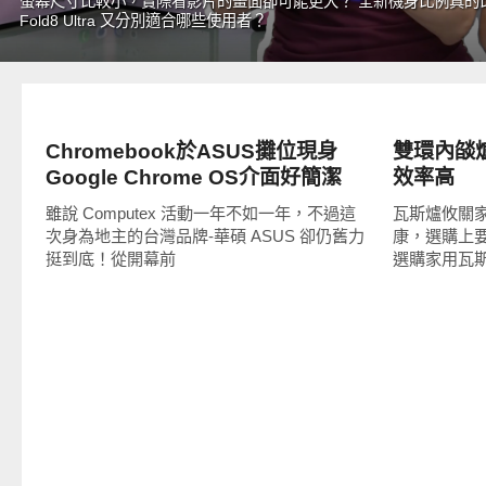
螢幕尺寸比較小，實際看影片的畫面卻可能更大？ 全新機身比例真的比傳
Fold8 Ultra 又分別適合哪些使用者？
展場速報
生活家電
Chromebook於ASUS攤位現身
雙環內燄
Google Chrome OS介面好簡潔
效率高
雖說 Computex 活動一年不如一年，不過這
瓦斯爐攸關
次身為地主的台灣品牌-華碩 ASUS 卻仍舊力
康，選購上
挺到底！從開幕前
選購家用瓦