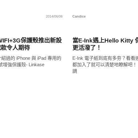
2014/06/06
Candice
周邊配件
IFI+3G保護殼推出新設
當E-Ink遇上Hello Kit
號款令人期待
更活潑了！
的 iPhone 與 iPad 專用的
E-Ink 電子紙到底有多夯？看看連 Hel
 訊號增強保護殼- Linkase
都加入了就可以清楚地瞭解吧！？E
調