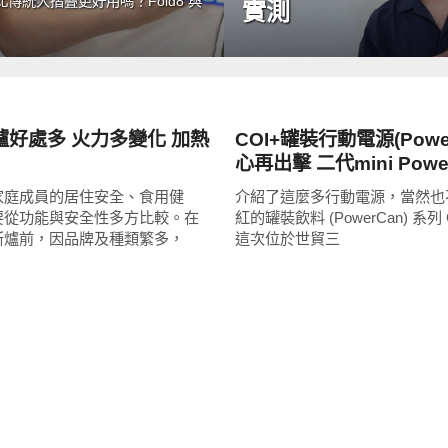
統大摺疊更好用嗎？Fold8 與
實測
周邊配件
爐好處多 火力多變化 加熱
COI+罐裝行動電源(Power
心再出擊 二代mini Pow
更方便
家庭成員的居住安全、食用健
介紹了這麼多行動電源，當然也
要從功能與安全性多方比較。在
紅的罐裝飲料 (PowerCan) 系列 
斯爐前，因品牌及種類繁多，
這次位於世貿三