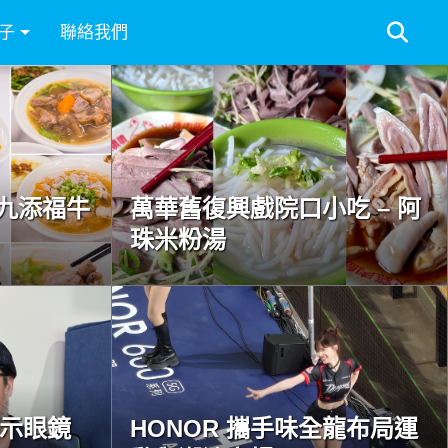
子
聯絡我們
九添福牛
萬華舊復興戲院口小吃 – 阿
珠米粉湯
慧顯示眼鏡
HONOR 攜手味全龍布局運