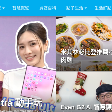
技
智慧駕駛
資安百科
點子生活
生活好點
米其林必比登推薦-
肉麵
Ultra 動手玩
Even G2 AI 智