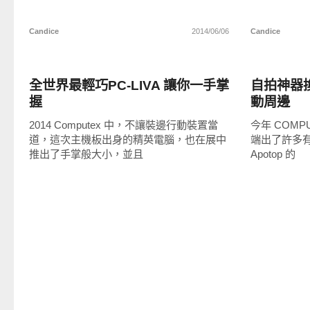
Candice
2014/06/06
Candice
展場速報
周邊配件
全世界最輕巧PC-LIVA 讓你一手掌
自拍神器換
握
動周邊
2014 Computex 中，不讓裝邊行動裝置當
今年 COMP
道，這次主機板出身的精英電腦，也在展中
端出了許多
推出了手掌般大小，並且
Apotop 的