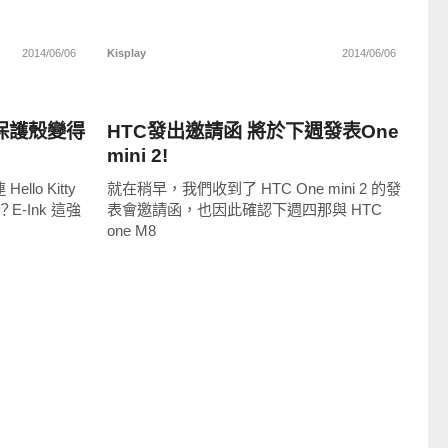
2014/06/06
Kisplay
2014/06/06
智慧手機
ty 保護殼變得
HTC發出邀請函 將於下週發表One
mini 2!
lo Kitty
就在稍早，我們收到了 HTC One mini 2 的發
-Ink 這強
表會邀請函，也因此確認下週四那與 HTC
one M8