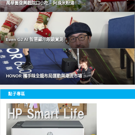
萬華舊復興戲院口小吃 – 阿珠米粉湯
Even G2 AI 智慧顯示眼鏡實測
HONOR 攜手味全龍布局運動與潮流市場
點子專區