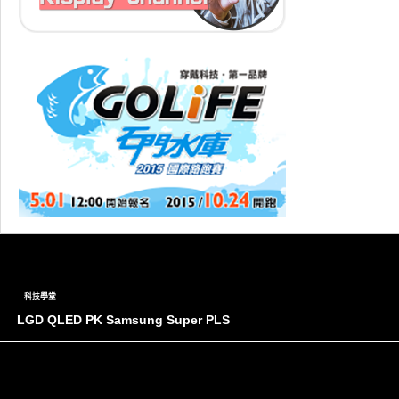
科技學堂
LGD QLED PK Samsung Super PLS