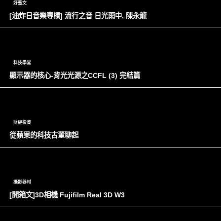
好藝文
[油炸日音樂專欄] 流行之音 日光雨中, 陳永龍
科技學堂
顯示器的核心-背光光源之CCFL (3) 完結篇
財經投資
從蘋果的科技古董聊起
攝影器材
[開箱文]3D相機 Fujifilm Real 3D W3