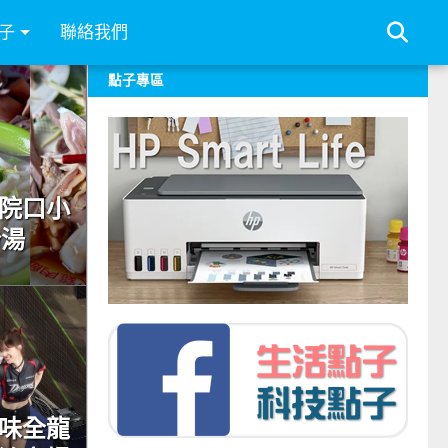
子
聯絡我們
點子專區
院口小
粉湯
手味全龍