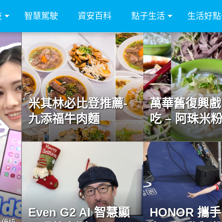
技
智慧駕駛
資安百科
點子生活
生活好點
米其林必比登推薦-
萬華舊復興戲
九添福牛肉麵
吃 – 阿珠米
Even G2 AI 智慧顯
HONOR 攜