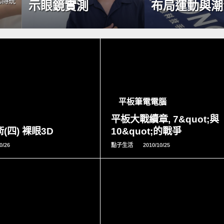
比傳統
示眼鏡實測
布局運動與潮
READ
READ
MORE
MORE
平板筆電電腦
平板大戰續章, 7&quot;與
(四) 裸眼3D
10&quot;的戰爭
0/26
點子生活
2010/10/25
READ
READ
MORE
MORE