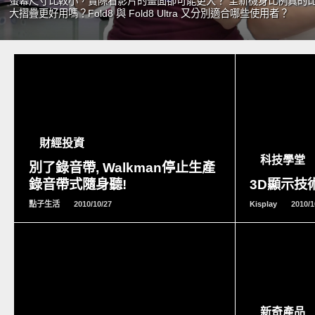
螢幕尺寸比較小，實際看影片的畫面卻可能更大？ 全新機身比例真的
大摺疊更好用嗎？Fold8 與 Fold8 Ultra 又分別適合哪些使用者？
READ
MORE
財經投資
科技學堂
別了錄音帶, Walkman停止生產
錄音帶式隨身聽!
3D顯示技術
點子生活
2010/10/27
Kisplay
2010/1
READ
MORE
新奇產品