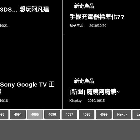
新奇產品
N3DS… 想玩阿凡達
手機充電器標準化??
10/21
點子生活
2010/10/20
READ
READ
MORE
MORE
新奇產品
Sony Google TV 正
廳
[新聞] 魔鏡阿魔鏡~
10/18
Kisplay
2010/10/15
093
4094
4095
4096
4097
4098
4099
Next ›
La