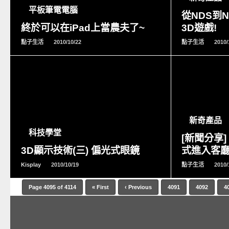
平板筆電電腦
從NDS到
終於可以在iPad上當農夫了~
3D遊戲!
點子生活
2010/10/22
點子生活
2010/
READ
MORE
新奇產品
科技學堂
[新聞分享] 
3D顯示技術(三) 偏光式眼鏡
式進入客
Kisplay
2010/10/19
點子生活
2010/
Page 4095 of 4114
« First
‹ Previous
4091
4092
4