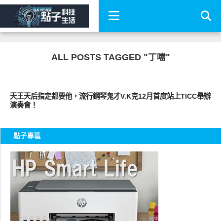
ALL POSTS TAGGED "丁噹"
其他
天王天后指定都要他，流行鋼琴鬼才V.K克12月首度站上TICC舉辦
演奏會！
點子專區