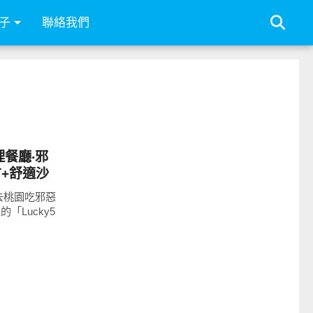
子
聯絡我們
理餐廳‧邪
+舒適沙
去桃園吃邪惡
「Lucky5