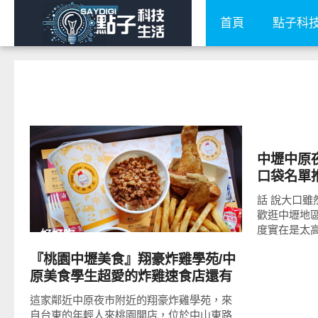
首頁
點子科
好好吃
中壢中原
READ
MORE
口袋名單推
話 說大口
歡逛中壢地
度實在是太
好好吃
『桃園中壢美食』翔豪炸雞學苑/中
原美食學生超愛的炸雞速食店還有
滷肉飯
這家鄰近中原夜市附近的翔豪炸雞學苑，來
自台東的年輕人來桃園開店，位於中山東路