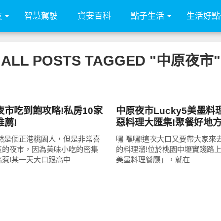
技
智慧駕駛
資安百科
點子生活
生活好點
ALL POSTS TAGGED "中原夜市"
好好吃
夜市吃到飽攻略!私房10家
中原夜市Lucky5美墨料
薦!
惡料理大匯集!聚餐好地方
發座椅推薦!
雖然是個正港桃園人，但是非常喜
嘿 嘿嘿!這次大口又要帶大家來
區的夜市，因為美味小吃的密集
的料理溜!位於桃園中壢實踐路上的
高惹!某一天大口跟高中
美墨料理餐廳」，就在