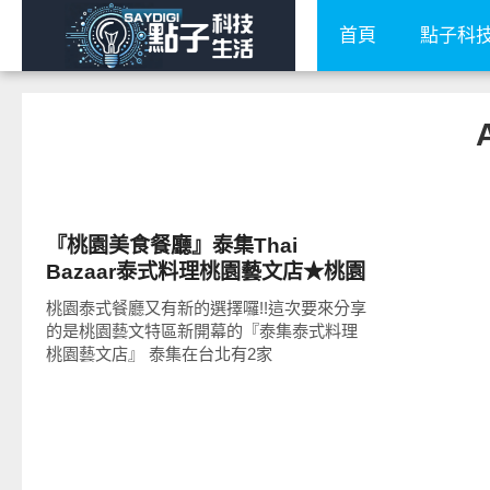
首頁
點子科
好好吃
『桃園美食餐廳』泰集Thai
Bazaar泰式料理桃園藝文店★桃園
藝文特區新開幕泰式餐廳/中茂新天
桃園泰式餐廳又有新的選擇囉!!這次要來分享
地結合泰式雲南新疆創意料理餐廳
的是桃園藝文特區新開幕的『泰集泰式料理
桃園藝文店』 泰集在台北有2家