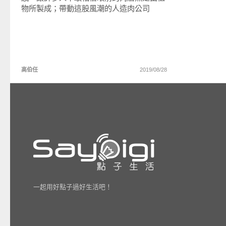
物所製成；帶動這股風潮的人造肉公司
高伯任
2019/08/28
一起用好點子過好生活吧！