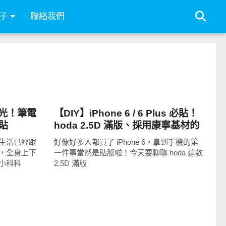
子
聯絡我們
周邊配件
光！筆電
【DIY】iPhone 6 / 6 Plus 必貼！
護貼
hoda 2.5D 滿版、採用康寧基材的
鋼化玻璃保護貼
生活已經跟
好像好多人都買了 iPhone 6，拿到手機的第
，全身上下
一件事當然是貼膜啦！今天要聊聊 hoda 這款
小科科
2.5D 滿版