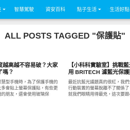
技
智慧駕駛
資安百科
點子生活
生活好點
ALL POSTS TAGGED "保護貼"
周邊配件
度越高越不容易破？大家
【小科科實驗室】挑戰藍
了嗎？
用 BRITECH 濾藍光保
智慧型手機時，為了保護手機的
最近抗藍光議題真的很紅，我們
大多會貼上螢幕保護貼，有些更
行動裝置的螢幕脫離不了關係了
機的朋友，還會使用玻璃保
就我們眼睛用得最兇，這次要跟