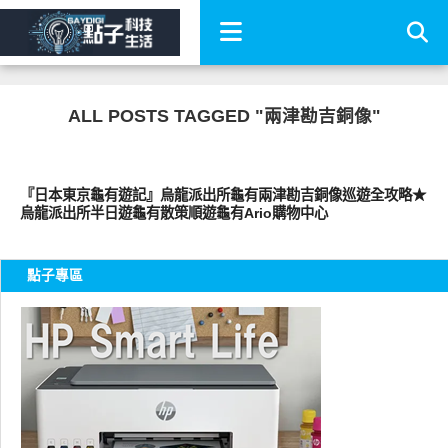
ALL POSTS TAGGED "兩津勘吉銅像"
好好玩
『日本東京龜有遊記』烏龍派出所龜有兩津勘吉銅像巡遊全攻略★
烏龍派出所半日遊龜有散策順遊龜有Ario購物中心
點子專區