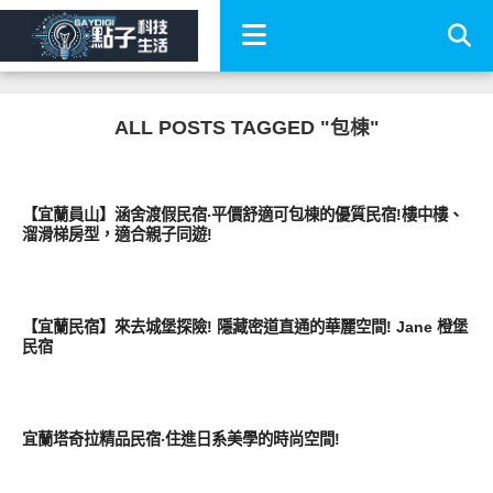
ALL POSTS TAGGED "包棟"
好旅行
【宜蘭員山】涵舍渡假民宿‧平價舒適可包棟的優質民宿!樓中樓、
溜滑梯房型，適合親子同遊!
好好玩
【宜蘭民宿】來去城堡探險! 隱藏密道直通的華麗空間! Jane 橙堡
民宿
好好玩
宜蘭塔奇拉精品民宿‧住進日系美學的時尚空間!