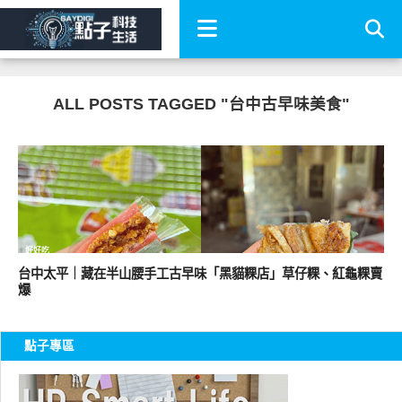
ALL POSTS TAGGED "台中古早味美食"
好好吃
台中太平｜藏在半山腰手工古早味「黑貓粿店」草仔粿、紅龜粿賣
爆
點子專區