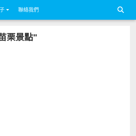
子
聯絡我們
 苗栗景點"