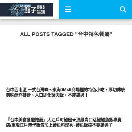
ALL POSTS TAGGED "台中特色餐廳"
好好吃
台中西屯區 一式台灣味～東海JMall商場裡的特色小吃，厚切傳統
美味酥炸排骨、入口即化爌肉飯，不能錯過！
好好吃
『台中美食餐廳推薦』大江戶町鰻屋★頂級青口活鰻鰻魚飯專賣
店/重現江戶時代街景加上鰻魚料理秀~鰻魚飯控不要錯過了