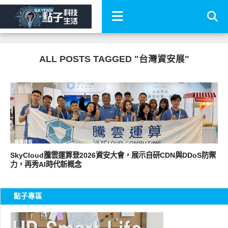
ALL POSTS TAGGED "台灣資安展"
展場速報
SkyCloud騰雲運算登2026資安大會，展示自研CDN與DDoS防禦
力，再秀AI時代新概念
點子專區