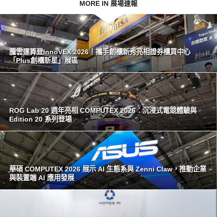
MORE IN 展場速報
騰雲運算登InnoVEX 2026！攜手創櫃新秀亮相證券櫃買中心
「Plus創櫃新星」展區
ROG Lab 20 週年亮相 COMPUTEX 2026：沉浸式電競體驗與
Edition 20 系列登場
華碩 COMPUTEX 2026 展示 AI 生態系與 Zenni Claw，推動企業
與裝置端 AI 應用發展