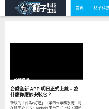
首頁
點子科
READ
MORE
軟體遊戲
台鐵全新 APP 明日正式上線 – 為
什麼你應該安裝它？
新版的「台鐵e訂通」（第四代票務系統）將
在明天於 iOS、Android 平台正式上線，翻新