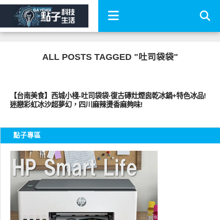
ALL POSTS TAGGED "吐司袋袋"
好好吃
【台南美食】西城小棧-吐司袋袋‧復古磚灶煙囪乾冰鍋+特色冰品!
迷戀彩虹冰沙超夢幻，四川麻辣燙香麻夠味!
點子專區