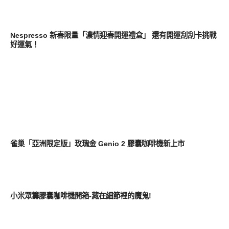
生活家電
Nespresso 新春限量「濃情迎春開運禮盒」 還有開運刮刮卡挑戰
好運氣！
消費情報
雀巢「亞洲限定版」玫瑰金 Genio 2 膠囊咖啡機新上市
生活家電
小米眾籌膠囊咖啡機開箱-藏在細節裡的魔鬼!