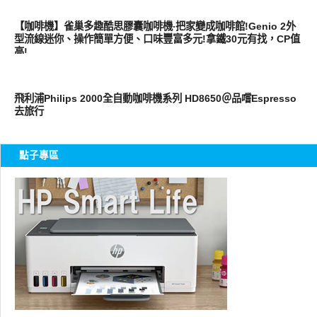
好好吃
【咖啡機】雀巢多趣酷思膠囊咖啡機‧把家變成咖啡館!Genio 2外
型流線迷你、操作簡單方便、口味豐富多元!拿鐵30元有找，CP值
高!
生活家電
飛利浦Philips 2000全自動咖啡機系列 HD8650＠品嚐Espresso
去旅行
點子專區