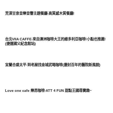
好好吃
荒漠甘泉音樂音響主題餐廳‧高質感木質餐廳!
好好吃
台北VIIA CAFFE‧來自澳洲咖啡大王的維多利亞咖啡!小點也推薦!
(捷運國父紀念館站)
好好吃
宜蘭合盛太平‧到老屋找金城武喝咖啡(塵封百年的醫院新風貌)
好好吃
Love one cafe 樂昂咖啡‧ATT 4 FUN 甜點王國尋寶趣~
好好吃