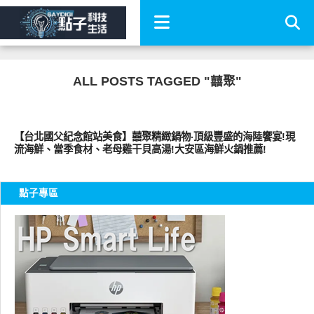
ALL POSTS TAGGED "囍聚"
好好吃
【台北國父紀念館站美食】囍聚精緻鍋物‧頂級豐盛的海陸饗宴!現
流海鮮、當季食材、老母雞干貝高湯!大安區海鮮火鍋推薦!
點子專區