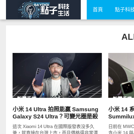
首頁
點子科
AL
READ
MORE
智慧手機
智慧手機
小米 14 Ultra 拍照能贏 Samsung
小米 14
Galaxy S24 Ultra？可變光圈是殺
Summi
手鐧
次
這次 Xiaomi 14 Ultra 在國際版發表沒多久
日前在 MW
後，就直接在台灣上市，而且價格還非常漂
含小米 14 與