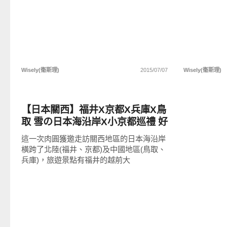
Wisely(衞斯理)
2015/07/07
Wisely(衞斯理)
好好吃
【日本關西】福井X京都X兵庫X鳥
取 雪の日本海沿岸X小京都巡禮 好
吃、好玩景點大公開!
這一次肉圓獲邀走訪關西地區的日本海沿岸
橫跨了北陸(福井、京都)及中國地區(鳥取、
兵庫)，旅遊景點有福井的越前大