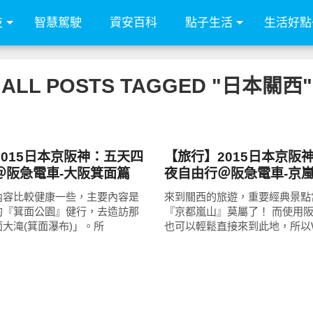
技
智慧駕駛
資安百科
點子生活
生活好點
ALL POSTS TAGGED "日本關西"
好好玩
015日本京阪神：五天四
【旅行】2015日本京阪
＠阪急電車-大阪箕面篇
夜自由行＠阪急電車-京
內容比較健康一些，主要內容是
來到關西的旅遊，重要經典景點
的『箕面公園』健行，去造訪那
『京都嵐山』莫屬了！ 而使用
大滝(箕面瀑布)」。所
也可以輕鬆直接來到此地，所以W