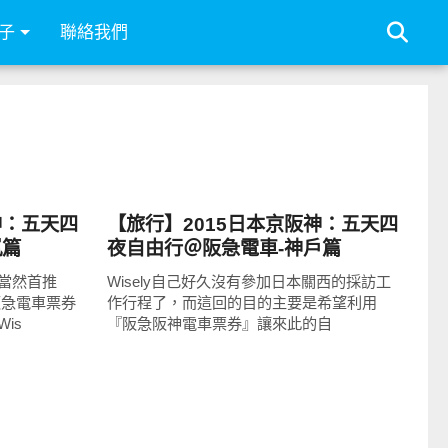
子
聯絡我們
好好玩
神：五天四
【旅行】2015日本京阪神：五天四
嵐篇
夜自由行＠阪急電車-神戶篇
當然首推
Wisely自己好久沒有參加日本關西的採訪工
阪急電車票券
作行程了，而這回的目的主要是希望利用
is
『阪急阪神電車票券』讓來此的自