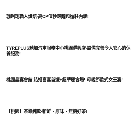
好好吃
珈琍琍職人烘焙‧高CP值秒殺麵包進駐內壢!
點子生活
TYREPLUS馳加汽車服務中心桃園灃興店‧設備完善令人安心的保
養服務!
好好吃
桃園晶宴會館‧結婚喜宴首選+超華麗會場! 母親節歐式女王宴!
好好吃
【桃園】茶聚純飲‧新鮮、原味、無糖好茶!
好好吃