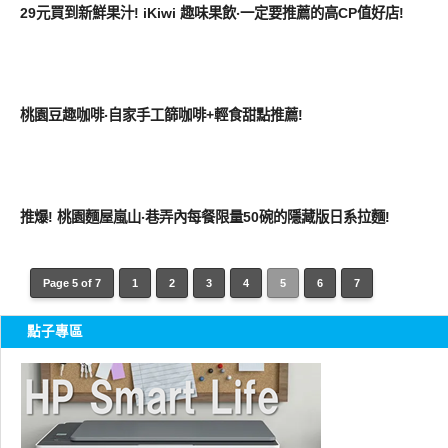
29元買到新鮮果汁! iKiwi 趣味果飲‧一定要推薦的高CP值好店!
好好吃
桃園豆趣咖啡‧自家手工篩咖啡+輕食甜點推薦!
好好吃
推爆! 桃園麵屋嵐山‧巷弄內每餐限量50碗的隱藏版日系拉麵!
Page 5 of 7
1
2
3
4
5
6
7
點子專區