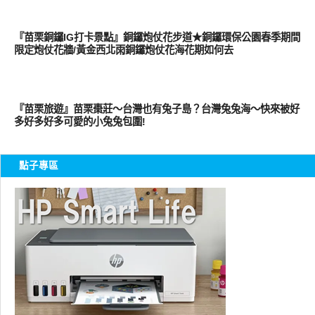
好好玩
『苗栗銅鑼IG打卡景點』銅鑼炮仗花步道★銅鑼環保公園春季期間
限定炮仗花牆/黃金西北雨銅鑼炮仗花海花期如何去
好好玩
『苗栗旅遊』苗栗棗莊～台灣也有兔子島？台灣兔兔海～快來被好
多好多好多可愛的小兔兔包圍!
點子專區