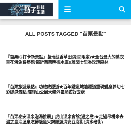
ALL POSTS TAGGED "苗栗景點"
好好玩
『苗栗IG打卡新景點』葛瑞絲香草田(期間限定)★全台最大的薰衣
草花海免費參觀/鄰近苗栗明德水庫&雅聞七里香玫瑰森林
好好玩
『苗栗旅遊景點』功維敘隧道★百年鐵道城牆隧道重現變身夢幻七
彩隧道景點/貓貍山公園天熱消暑順遊好去處
好好玩
『苗栗泰安溫泉泡湯推薦』虎山溫泉會館(湯之島)★走過吊橋來去
湯之島泡溫泉吃鱘龍魚火鍋順遊清安豆腐街(清水老街)