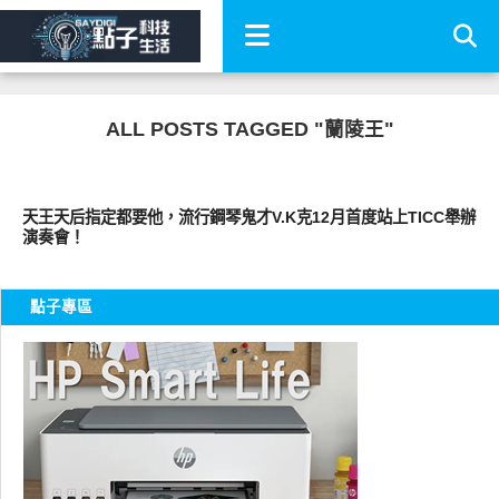
ALL POSTS TAGGED "蘭陵王"
其他
天王天后指定都要他，流行鋼琴鬼才V.K克12月首度站上TICC舉辦
演奏會！
點子專區