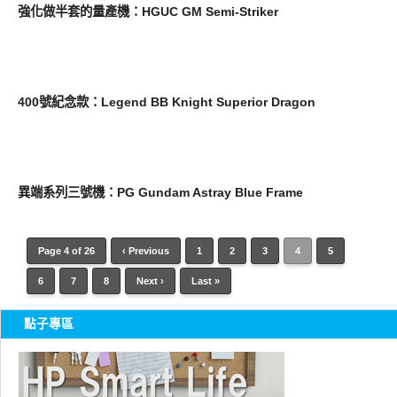
強化做半套的量產機：HGUC GM Semi-Striker
圖文觀點
400號紀念款：Legend BB Knight Superior Dragon
圖文觀點
異端系列三號機：PG Gundam Astray Blue Frame
Page 4 of 26
‹ Previous
1
2
3
4
5
6
7
8
Next ›
Last »
點子專區