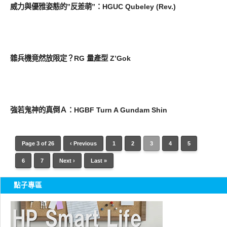
威力與優雅姿態的”反差萌”：HGUC Qubeley (Rev.)
圖文觀點
雜兵機竟然放限定？RG 量產型 Z’Gok
圖文觀點
強若鬼神的真倒Ａ：HGBF Turn A Gundam Shin
Page 3 of 26
‹ Previous
1
2
3
4
5
6
7
Next ›
Last »
點子專區