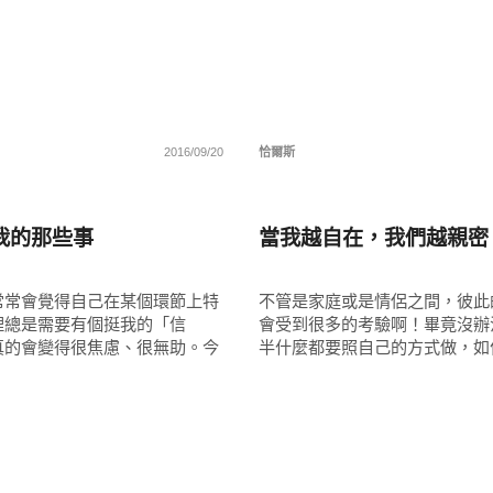
2016/09/20
恰爾斯
親子家庭兩性
我的那些事
當我越自在，我們越親密
常常會覺得自己在某個環節上特
不管是家庭或是情侶之間，彼此
裡總是需要有個挺我的「信
會受到很多的考驗啊！畢竟沒辦
真的會變得很焦慮、很無助。今
半什麼都要照自己的方式做，如