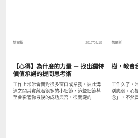
恰爾斯
2017/03/10
恰爾斯
圖文觀點
圖文觀點
【心得】為什麼的力量 － 找出獨特
樹，教會
價值承諾的提問思考術
工作上常常會面對很多窗口或業務，彼此溝
工作久了，
通之間其實藏著很多的小細節，這些細節甚
別脆弱，心
至會影響你最後的成功與否，很關鍵的
念」，不然