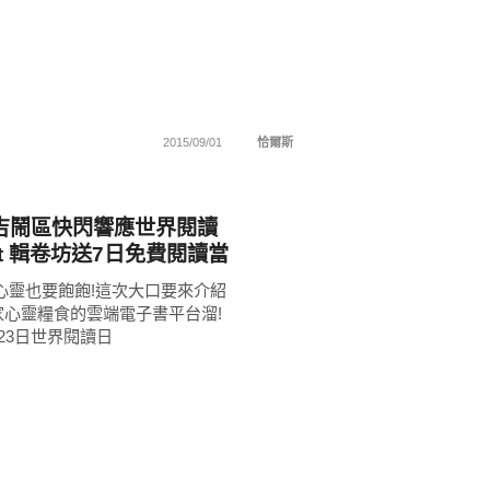
2015/09/01
恰爾斯
吉鬧區快閃響應世界閱讀
ect 輯卷坊送7日免費閱讀當
誌書籍!
心靈也要飽飽!這次大口要來介紹
家心靈糧食的雲端電子書平台溜!
23日世界閱讀日