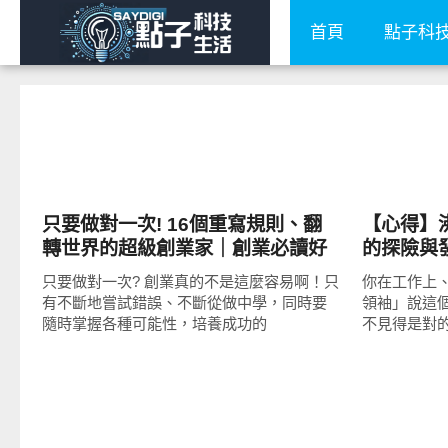
首頁
點子科
圖文觀點
公共議題
只要做對一次! 16個重寫規則、翻
【心得】沸
轉世界的超級創業家｜創業必讀好
的探險與
書
只要做對一次? 創業真的不是這麼容易啊！只
你在工作上
有不斷地嘗試錯誤、不斷從做中學，同時要
領袖」說這
隨時掌握各種可能性，培養成功的
不見得是對