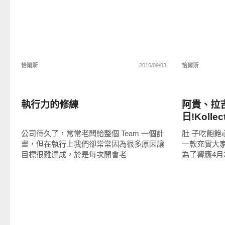
恰爾斯
2015/09/03
恰爾斯
圖文觀點
軟體遊戲
執行力的修練
阿貴、拉
日!Koll
期熱門雜
公司待久了，常常老闆給整個 Team 一個計
肚 子吃飽飽
畫，但在執行上我們卻常常因為很多原因讓
一款充實大
目標很難達成，於是每次開會老
為了響應4月