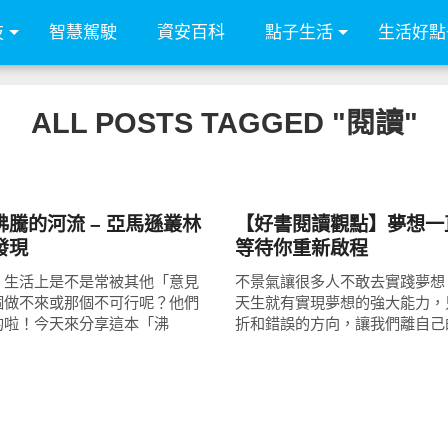
技
智慧駕駛
資安百科
點子生活
生活好點
ALL POSTS TAGGED "閱讀"
圖文觀點
騰的河流 – 亞馬遜叢林
【好書閱讀觀點】夢想一
發現
等待你重新啟程
、生活上是不是常被其他「意見
不景氣讓很多人不敢去實踐夢想
個做不來或那個不可行呢？他們
天生就有實現夢想的強大能力，
的啦！今天來分享這本「沸
折和錯誤的方向，讓我們離自己