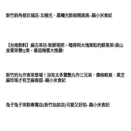
好好吃
新竹斜角巷巨城店-北極光．晨曦光飲吸睛度高–踢小米食記
好好吃
【台南飲料】麻古茶坊‧新鮮現挖、喝得到大塊果粒的鮮果茶!高山
金萱茶雙Q果、番茄梅蜜大推薦!
好好吃
新竹的丸作食茶登場！沒有太多驚艷丸作三兄弟．價格較高．黑芝
麻珍珠才有芝麻香甜–踢小米食記
好好吃
兔子兔子茶飲專賣店(新竹站前店)可愛又好拍–踢小米食記
好好吃