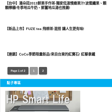
【台中】潘朵菈2013鮮果手作茶‧獨家低溫慢磨果汁!波蜜纖果、顆
顆檸檬/冬季地瓜牛奶、鮮薑地瓜湯也推薦!
好好吃
【新品上市】FUZE tea 飛想茶‧混搭 讓人生更有味!
好好吃
【連鎖】CoCo季節限量新品!來自台東的紅寶石! 紅藜拿鐵
Page 1 of 2
1
2
點子專區