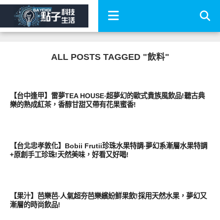
ALL POSTS TAGGED "飲料"
好好吃
【台中逢甲】雷夢TEA HOUSE‧超夢幻的歐式貴族風飲品!聽古典
樂的熟成紅茶，香醇甘甜又帶有花果蜜香!
好好吃
【台北忠孝敦化】Bobii Frutii珍珠水果特調‧夢幻系漸層水果特調
+原創手工珍珠!天然美味，好看又好喝!
好好吃
【果汁】芭樂芭‧人氣超夯芭樂繽紛鮮果飲!採用天然水果，夢幻又
漸層的時尚飲品!