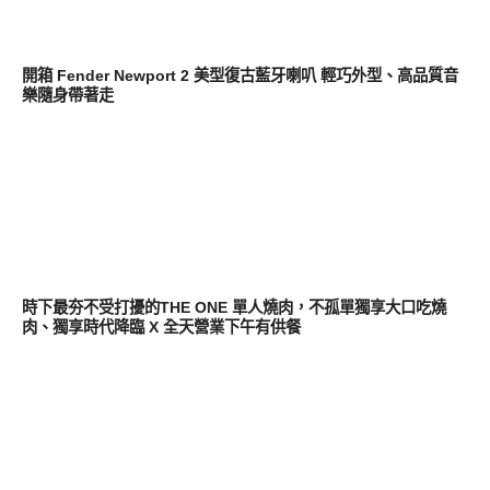
其他
開箱 Fender Newport 2 美型復古藍牙喇叭 輕巧外型、高品質音
樂隨身帶著走
其他
時下最夯不受打擾的THE ONE 單人燒肉，不孤單獨享大口吃燒
肉、獨享時代降臨 X 全天營業下午有供餐