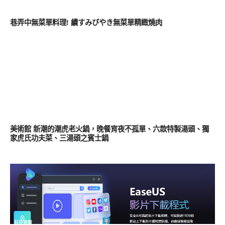
好好吃
巷弄中無菜單料理! 續すみびやき無菜單精緻燒肉
其他
美術館 新潮的潮虎老火鍋，晚餐宵夜不孤單、六款特製湯頭、獨
家虎氏功夫菜、三湯頭之賓士鍋
科技速報