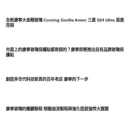
其他
全新康寧大金剛玻璃 Corning Gorilla Armor 三星 S24 Ultra 首度
亮相
周邊配件
市面上的康寧玻璃保護貼都是假的？康寧即將推出自有品牌玻璃保
護貼
智慧手機
創造多世代科技新頁的百年老店 康寧的下一步
智慧手機
康寧玻璃的關鍵製程 熔融溢流製程與強化造就強悍大猩猩