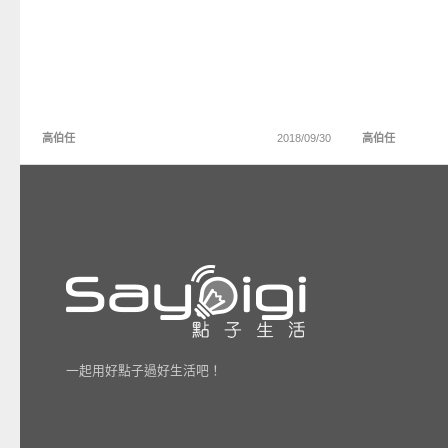
高伯任
2018/09/30
高伯任
一起用好點子過好生活吧！